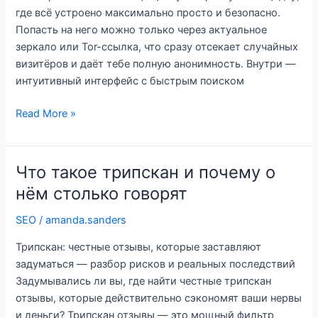
где всё устроено максимально просто и безопасно.
Попасть на него можно только через актуальное
зеркало или Tor-ссылка, что сразу отсекает случайных
визитёров и даёт тебе полную анонимность. Внутри —
интуитивный интерфейс с быстрым поиском
Что
Read More »
представляет
собой
официальный
Что такое трипскан и почему о
портал
нём столько говорят
и
почему
SEO
/
amanda.sanders
важно
Трипскан: честные отзывы, которые заставляют
использовать
задуматься — разбор рисков и реальных последствий
именно
Задумывались ли вы, где найти честные трипскан
его
отзывы, которые действительно сэкономят ваши нервы
и деньги? Трипскан отзывы — это мощный фильтр