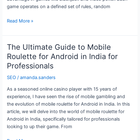
game operates on a defined set of rules, random
Understanding
Read More »
the
House
Edge
The Ultimate Guide to Mobile
in
Roulette for Android in India for
Modern
Professionals
Gambling
Venues
SEO
/
amanda.sanders
As a seasoned online casino player with 15 years of
experience, I have seen the rise of mobile gambling and
the evolution of mobile roulette for Android in India. In this
article, we will delve into the world of mobile roulette for
Android in India, specifically tailored for professionals
looking to up their game. From