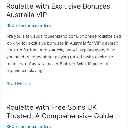
Roulette with Exclusive Bonuses
Australia VIP
SEO
/
amanda.sanders
Are you a fan aupairqueensland.com/ of online roulette and
looking for exclusive bonuses in Australia for VIP players?
Look no further! In this article, we will explore everything
you need to know about playing roulette with exclusive
bonuses in Australia as a VIP player. With 15 years of
experience playing
Roulette
Read More »
with
Exclusive
Bonuses
Roulette with Free Spins UK
Australia
Trusted: A Comprehensive Guide
VIP
SEO
/
amanda.sanders