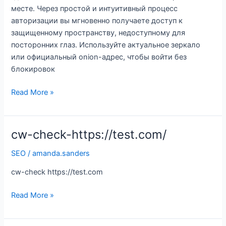
месте. Через простой и интуитивный процесс
авторизации вы мгновенно получаете доступ к
защищенному пространству, недоступному для
посторонних глаз. Используйте актуальное зеркало
или официальный onion-адрес, чтобы войти без
блокировок
Что
Read More »
такое
блэкспрут
и
cw-check-https://test.com/
как
устроен
SEO
/
amanda.sanders
вход
cw-check https://test.com
на
платформу
cw-
Read More »
check-
https://test.com/